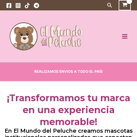
Ir
Buscar
al
Main
contenido
Men
REALIZAMOS ENVIOS A TODO EL PAÍS
¡Transformamos tu marca
en una experiencia
memorable!
En El Mundo del Peluche creamos mascotas