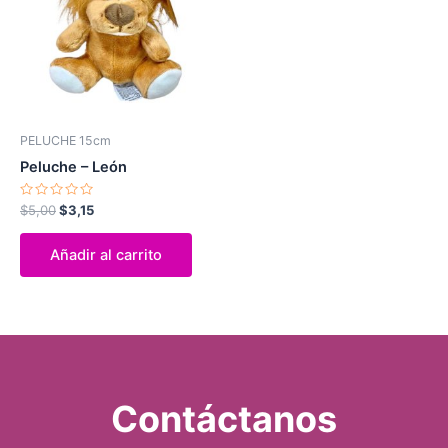
$5,00.
$3,15.
PELUCHE 15cm
Peluche – León
Valorado
$
5,00
$
3,15
con
0
de
Añadir al carrito
5
Contáctanos