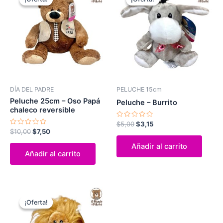
original
actual
original
actual
era:
es:
era:
es:
$10,00.
$7,50.
$5,00.
$3,15.
DÍA DEL PADRE
PELUCHE 15cm
Peluche 25cm – Oso Papá
Peluche – Burrito
chaleco reversible
Valorado
$
5,00
$
3,15
con
Valorado
$
10,00
$
7,50
0
con
de
0
Añadir al carrito
5
de
Añadir al carrito
5
El
El
precio
precio
¡Oferta!
¡Oferta!
original
actual
era:
es: