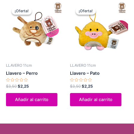
El
El
El
El
precio
precio
precio
precio
¡Oferta!
¡Oferta!
¡Oferta!
¡Oferta!
original
actual
original
actual
era:
es:
era:
es:
$3,50.
$2,25.
$3,50.
$2,25.
LLAVERO 11cm
LLAVERO 11cm
Llavero – Perro
Llavero – Pato
Valorado
Valorado
$
3,50
$
2,25
$
3,50
$
2,25
con
con
0
0
de
de
Añadir al carrito
Añadir al carrito
5
5