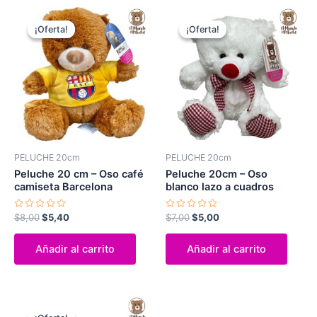
El
El
El
El
precio
precio
precio
precio
¡Oferta!
¡Oferta!
¡Oferta!
¡Oferta!
original
actual
original
actual
era:
es:
era:
es:
$8,00.
$5,40.
$7,00.
$5,00.
PELUCHE 20cm
PELUCHE 20cm
Peluche 20 cm – Oso café
Peluche 20cm – Oso
camiseta Barcelona
blanco lazo a cuadros
Valorado
Valorado
$
8,00
$
5,40
$
7,00
$
5,00
con
con
0
0
de
de
Añadir al carrito
Añadir al carrito
5
5
El
El
precio
precio