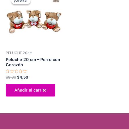
¡Oferta!
¡Oferta!
original
actual
era:
es:
$8,00.
$4,50.
PELUCHE 20cm
Peluche 20 cm – Perro con
Corazón
Valorado
$
8,00
$
4,50
con
0
de
Añadir al carrito
5