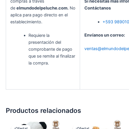
compras a través
Si necesitas más info
de
elmundodelpeluche.com.
No
Contáctanos
aplica para pago directo en el
establecimiento.
+593 98901
Envíanos un correo:
Requiere la
presentación del
ventas@elmundodelpe
comprobante de pago
que se remite al finalizar
la compra.
Productos relacionados
El
El
El
El
precio
precio
precio
precio
¡Oferta!
¡Oferta!
¡Oferta!
¡Oferta!