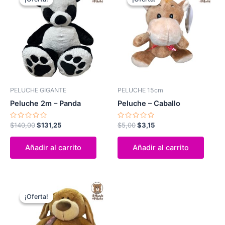
original
actual
original
actual
era:
es:
era:
es:
$140,00.
$131,25.
$5,00.
$3,15.
PELUCHE GIGANTE
PELUCHE 15cm
Peluche 2m – Panda
Peluche – Caballo
Valorado
Valorado
$
140,00
$
131,25
$
5,00
$
3,15
con
con
0
0
de
de
Añadir al carrito
Añadir al carrito
5
5
El
El
precio
precio
¡Oferta!
¡Oferta!
original
actual
era:
es:
$50,00.
$40,50.