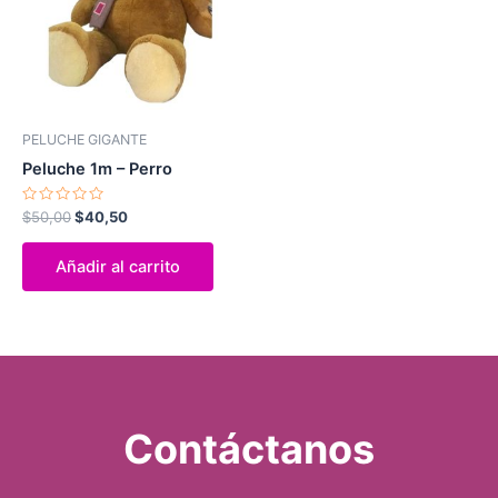
PELUCHE GIGANTE
Peluche 1m – Perro
Valorado
$
50,00
$
40,50
con
0
de
Añadir al carrito
5
Contáctanos