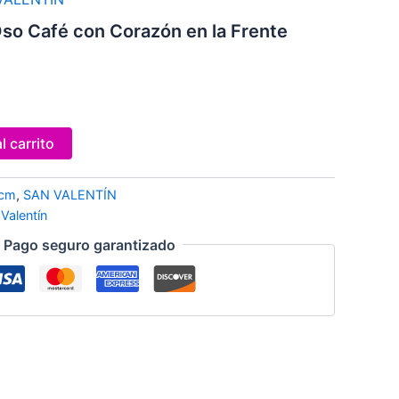
ecio
so Café con Corazón en la Frente
tual
:
,20.
l carrito
cm
,
SAN VALENTÍN
Valentín
Pago seguro garantizado