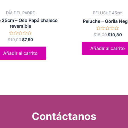
DÍA DEL PADRE
PELUCHE 45cm
 25cm – Oso Papá chaleco
Peluche – Gorila Neg
reversible
Valorado
$
15,00
$
10,80
con
Valorado
$
10,00
$
7,50
0
con
de
0
Añadir al carrito
5
de
Añadir al carrito
5
Contáctanos