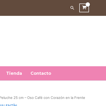
era:
es:
Oso
Buscar
Café
$11,50.
$7,20.
con
Corazón
en
la
Frente
cantidad
Tienda
Contacto
Peluche 25 cm – Oso Café con Corazón en la Frente
VALENTÍN