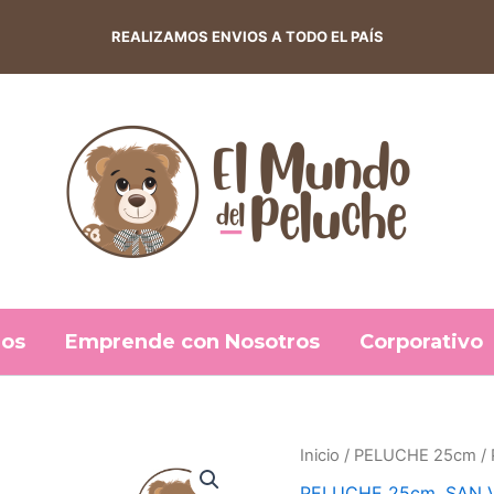
REALIZAMOS ENVIOS A TODO EL PAÍS
os
Emprende con Nosotros
Corporativo
Peluche
Inicio
/
PELUCHE 25cm
/ 
El
El
25
PELUCHE 25cm
,
SAN 