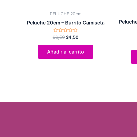
PELUCHE 20cm
Peluche
Peluche 20cm – Burrito Camiseta
Valorado
$
6,50
$
4,50
con
0
de
Añadir al carrito
5