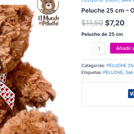
cm
precio
pr
-
Peluche 25 cm – O
Oso
original
ac
Café
$
11,50
$
7,20
con
era:
es
Corazón
Peluche de 25 cm
en
$11,50.
$7
la
Añadir a
Frente
cantidad
Categorías:
PELUCHE 25
Etiquetas:
PELUCHE
,
San 