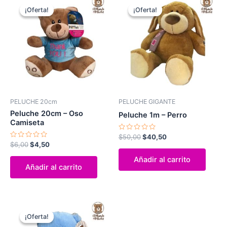
precio
precio
precio
precio
¡Oferta!
¡Oferta!
¡Oferta!
¡Oferta!
original
actual
original
actual
era:
es:
era:
es:
$6,00.
$4,50.
$50,00.
$40,50.
PELUCHE 20cm
PELUCHE GIGANTE
Peluche 20cm – Oso
Peluche 1m – Perro
Camiseta
Valorado
$
50,00
$
40,50
con
Valorado
$
6,00
$
4,50
0
con
de
0
Añadir al carrito
5
de
Añadir al carrito
5
El
El
precio
precio
¡Oferta!
¡Oferta!
original
actual