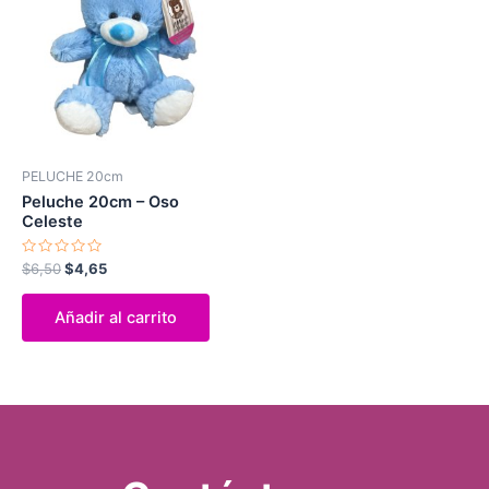
era:
es:
$6,50.
$4,65.
PELUCHE 20cm
Peluche 20cm – Oso
Celeste
Valorado
$
6,50
$
4,65
con
0
de
Añadir al carrito
5