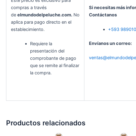
Este precio es exclusivo para
compras a través
Si necesitas más info
de
elmundodelpeluche.com.
No
Contáctanos
aplica para pago directo en el
establecimiento.
+593 98901
Envíanos un correo:
Requiere la
presentación del
ventas@elmundodelpe
comprobante de pago
que se remite al finalizar
la compra.
Productos relacionados
El
El
El
El