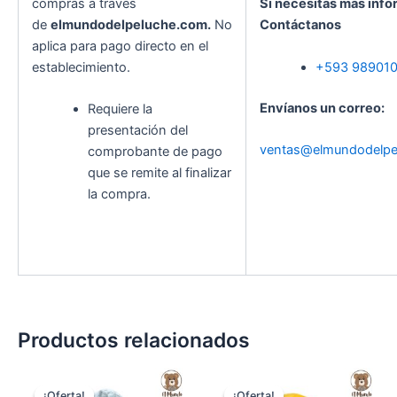
compras a través
Si necesitas más info
de
elmundodelpeluche.com.
No
Contáctanos
aplica para pago directo en el
establecimiento.
+593 98901
Envíanos un correo:
Requiere la
presentación del
ventas@elmundodelpe
comprobante de pago
que se remite al finalizar
la compra.
Productos relacionados
El
El
El
El
precio
precio
precio
precio
¡Oferta!
¡Oferta!
¡Oferta!
¡Oferta!