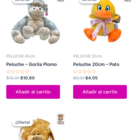
original
actual
original
actual
era:
es:
era:
es:
$15,00.
$10,80.
$6,00.
$4,05.
PELUCHE 45cm
PELUCHE 20cm
Peluche – Gorila Plomo
Peluche 20cm – Pato
Valorado
Valorado
$
15,00
$
10,80
$
6,00
$
4,05
con
con
0
0
de
de
Añadir al carrito
Añadir al carrito
5
5
El
El
precio
precio
¡Oferta!
¡Oferta!
original
actual
era:
es:
$5,00.
$3,15.