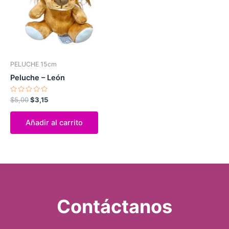
PELUCHE 15cm
Peluche – León
Valorado
$
5,00
$
3,15
con
0
de
Añadir al carrito
5
Contáctanos