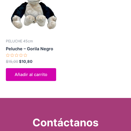
$15,00.
$10,80.
PELUCHE 45cm
Peluche – Gorila Negro
Valorado
$
15,00
$
10,80
con
0
de
Añadir al carrito
5
Contáctanos