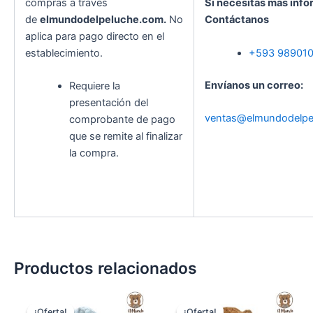
compras a través
Si necesitas más info
de
elmundodelpeluche.com.
No
Contáctanos
aplica para pago directo en el
establecimiento.
+593 98901
Envíanos un correo:
Requiere la
presentación del
ventas@elmundodelpe
comprobante de pago
que se remite al finalizar
la compra.
Productos relacionados
El
El
El
El
precio
precio
precio
precio
¡Oferta!
¡Oferta!
¡Oferta!
¡Oferta!