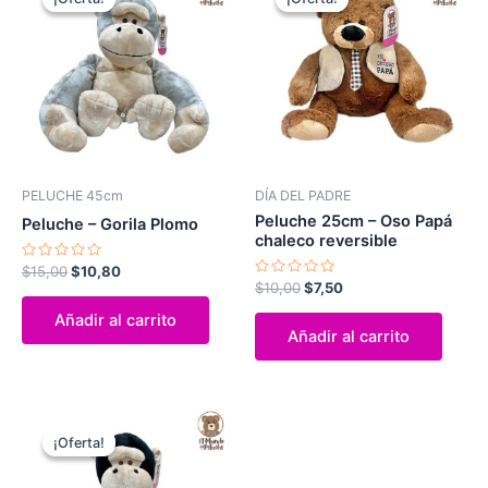
original
actual
original
actual
era:
es:
era:
es:
$15,00.
$10,80.
$10,00.
$7,50.
PELUCHE 45cm
DÍA DEL PADRE
Peluche 25cm – Oso Papá
Peluche – Gorila Plomo
chaleco reversible
Valorado
$
15,00
$
10,80
con
Valorado
$
10,00
$
7,50
0
con
de
0
Añadir al carrito
5
de
Añadir al carrito
5
El
El
precio
precio
¡Oferta!
¡Oferta!
original
actual
era:
es: